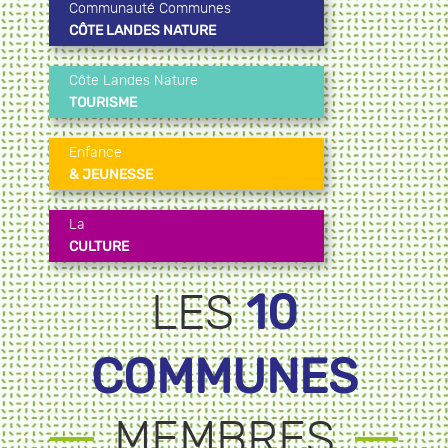
Communauté Communes
CÔTE LANDES NATURE
Côte Landes Nature
TOURISME
Enfance
& JEUNESSE
La
CULTURE
10
LES
COMMUNES
MEMBRES