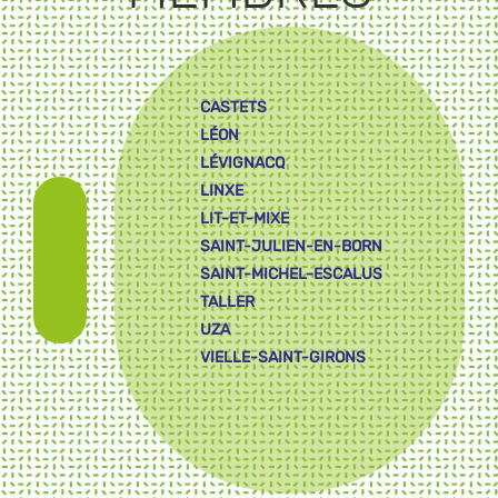
CASTETS
LÉON
LÉVIGNACQ
LINXE
LIT-ET-MIXE
SAINT-JULIEN-EN-BORN
SAINT-MICHEL-ESCALUS
TALLER
UZA
VIELLE-SAINT-GIRONS