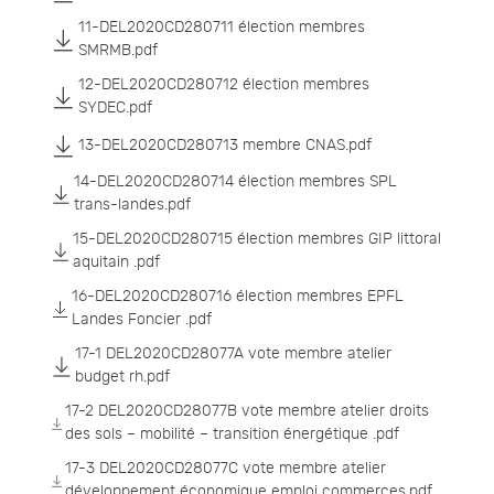
11-DEL2020CD280711 élection membres
SMRMB.pdf
12-DEL2020CD280712 élection membres
SYDEC.pdf
13-DEL2020CD280713 membre CNAS.pdf
14-DEL2020CD280714 élection membres SPL
trans-landes.pdf
15-DEL2020CD280715 élection membres GIP littoral
aquitain .pdf
16-DEL2020CD280716 élection membres EPFL
Landes Foncier .pdf
17-1 DEL2020CD28077A vote membre atelier
budget rh.pdf
17-2 DEL2020CD28077B vote membre atelier droits
des sols – mobilité – transition énergétique .pdf
17-3 DEL2020CD28077C vote membre atelier
développement économique emploi commerces.pdf