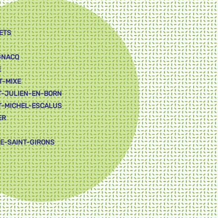
ETS
GNACQ
E
T-MIXE
T-JULIEN-EN-BORN
T-MICHEL-ESCALUS
ER
LE-SAINT-GIRONS