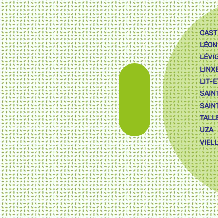
CAST
LÉON
LÉVI
LINX
LIT-E
SAIN
SAIN
TALL
UZA
VIEL