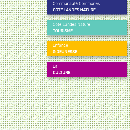
Communauté Communes
CÔTE LANDES NATURE
Côte Landes Nature
TOURISME
Enfance
& JEUNESSE
La
CULTURE