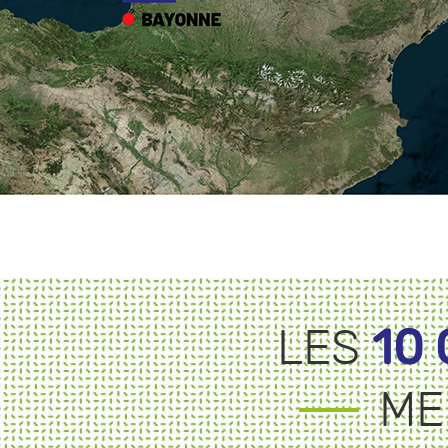
10
LES
ME