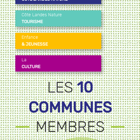
Côte Landes Nature
TOURISME
Enfance
& JEUNESSE
La
CULTURE
10
LES
COMMUNES
MEMBRES