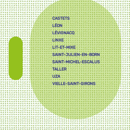
CASTETS
LÉON
LÉVIGNACQ
LINXE
LIT-ET-MIXE
SAINT-JULIEN-EN-BORN
SAINT-MICHEL-ESCALUS
TALLER
UZA
VIELLE-SAINT-GIRONS