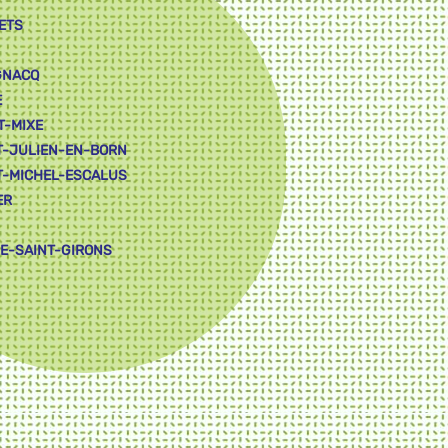
ETS
GNACQ
E
T-MIXE
T-JULIEN-EN-BORN
T-MICHEL-ESCALUS
ER
LE-SAINT-GIRONS