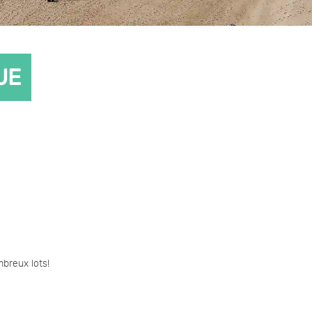
UE
breux lots!