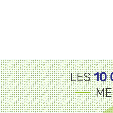
10
LES
ME