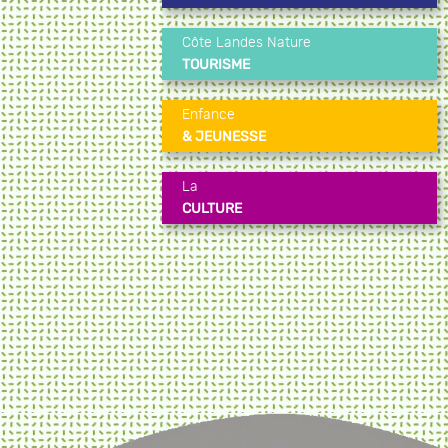
Côte Landes Nature
TOURISME
Enfance
& JEUNESSE
La
CULTURE